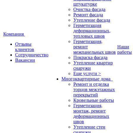
штукатурке
Очистка фасада
Ремонт фасада
Утепление фасада
Герметизация
деформационных,
Компания
тепловых швов
Герметизация,
Отзывы
ремонт
Наши
клиентов
межпанельных швов
работы
Сотрудничество
Покраска фасада
Вакансии
Утепление квартир
снаружи
Еще услуги >
Многоквартирные дома
Ремонт и отделка
торцов межэтажных
перекрытий
Кровельные работы
Герметизация,
монтаж, ремонт
деформационных
швов
Утепление стен
снаружи