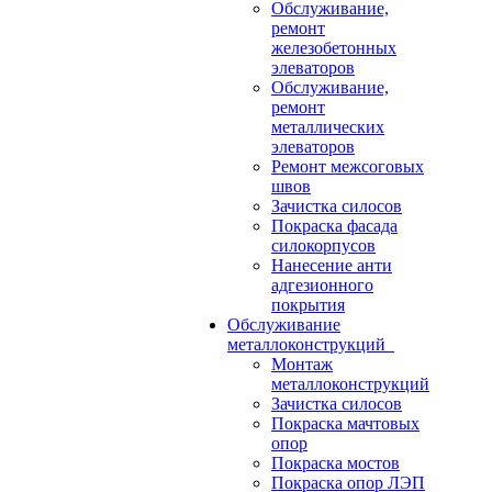
Обслуживание,
ремонт
железобетонных
элеваторов
Обслуживание,
ремонт
металлических
элеваторов
Ремонт межсоговых
швов
Зачистка силосов
Покраска фасада
силокорпусов
Нанесение анти
адгезионного
покрытия
Обслуживание
металлоконструкций
Монтаж
металлоконструкций
Зачистка силосов
Покраска мачтовых
опор
Покраска мостов
Покраска опор ЛЭП