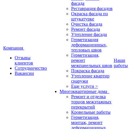
фасада
Реставрация фасадов
Окраска фасада по
штукатурке
Очистка фасада
Ремонт фасада
Утепление фасада
Герметизация
деформационных,
Компания
тепловых швов
Герметизация,
Отзывы
ремонт
Наши
клиентов
межпанельных швов
работы
Сотрудничество
Покраска фасада
Вакансии
Утепление квартир
снаружи
Еще услуги >
Многоквартирные дома
Ремонт и отделка
торцов межэтажных
перекрытий
Кровельные работы
Герметизация,
монтаж, ремонт
деформационных