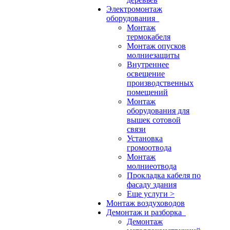
Электромонтаж
оборудования
Монтаж
термокабеля
Монтаж опусков
молниезащиты
Внутреннее
освещение
производственных
помещений
Монтаж
оборудования для
вышек сотовой
связи
Установка
громоотвода
Монтаж
молниеотвода
Прокладка кабеля по
фасаду здания
Еще услуги >
Монтаж воздуховодов
Демонтаж и разборка
Демонтаж