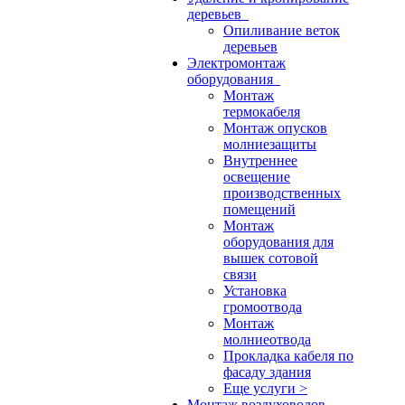
деревьев
Опиливание веток
деревьев
Электромонтаж
оборудования
Монтаж
термокабеля
Монтаж опусков
молниезащиты
Внутреннее
освещение
производственных
помещений
Монтаж
оборудования для
вышек сотовой
связи
Установка
громоотвода
Монтаж
молниеотвода
Прокладка кабеля по
фасаду здания
Еще услуги >
Монтаж воздуховодов