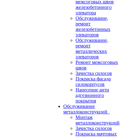
межсоговых швов
железобетонного
элеватора
Обслуживание,
ремонт
железобетонных
элеваторов
Обслуживание,
ремонт
металлических
элеваторов
Ремонт межсоговых
швов
Зачистка силосов
Покраска фасада
силокорпусов
Нанесение анти
адгезионного
покрытия
Обслуживание
металлоконструкций
Монтаж
металлоконструкций
Зачистка силосов
Покраска мачтовых