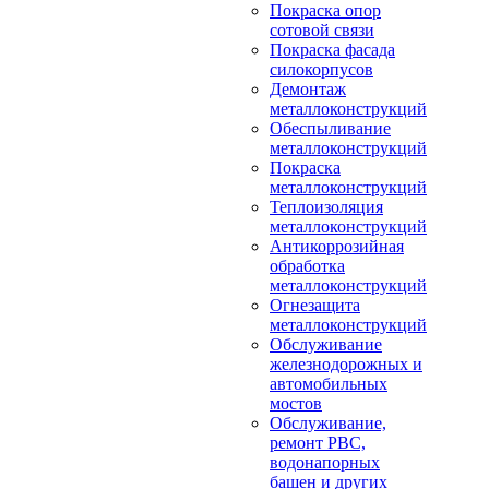
Покраска опор
сотовой связи
Покраска фасада
силокорпусов
Демонтаж
металлоконструкций
Обеспыливание
металлоконструкций
Покраска
металлоконструкций
Теплоизоляция
металлоконструкций
Антикоррозийная
обработка
металлоконструкций
Огнезащита
металлоконструкций
Обслуживание
железнодорожных и
автомобильных
мостов
Обслуживание,
ремонт РВС,
водонапорных
башен и других