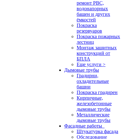
ремонт РВС,
водонапорных
башен и других
ёмкостей
Покраска
резервуаров
Покраска пожарных
лестниц
Монтаж защитных
конструкций от
БПЛА
Еще услуги >
Дымовые трубы
Градирни,
охладительные
башни
Покраска градирен
Кирпичные,
железобетонные
дымовые трубы
Металлические
дымовые трубы
Фасадные работы
Штукатурка фасада
Обследование