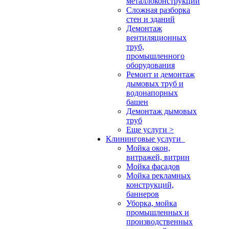
металлоконструкций
Сложная разборка
стен и зданий
Демонтаж
вентиляционных
труб,
промышленного
оборудования
Ремонт и демонтаж
дымовых труб и
водонапорных
башен
Демонтаж дымовых
труб
Еще услуги >
Клининговые услуги
Мойка окон,
витражей, витрин
Мойка фасадов
Мойка рекламных
конструкций,
баннеров
Уборка, мойка
промышленных и
производственных