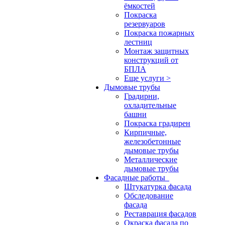
ёмкостей
Покраска
резервуаров
Покраска пожарных
лестниц
Монтаж защитных
конструкций от
БПЛА
Еще услуги >
Дымовые трубы
Градирни,
охладительные
башни
Покраска градирен
Кирпичные,
железобетонные
дымовые трубы
Металлические
дымовые трубы
Фасадные работы
Штукатурка фасада
Обследование
фасада
Реставрация фасадов
Окраска фасада по