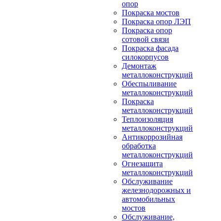
опор
Покраска мостов
Покраска опор ЛЭП
Покраска опор
сотовой связи
Покраска фасада
силокорпусов
Демонтаж
металлоконструкций
Обеспыливание
металлоконструкций
Покраска
металлоконструкций
Теплоизоляция
металлоконструкций
Антикоррозийная
обработка
металлоконструкций
Огнезащита
металлоконструкций
Обслуживание
железнодорожных и
автомобильных
мостов
Обслуживание,