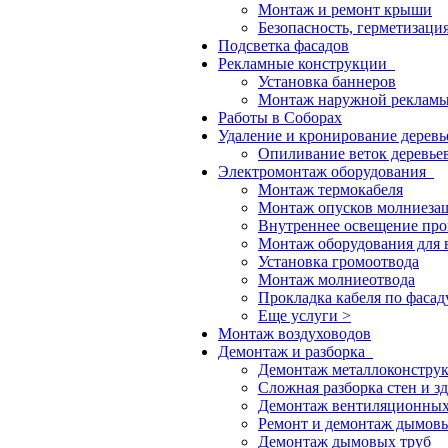
Монтаж и ремонт крыши
Безопасность, герметизаци
Подсветка фасадов
Рекламные конструкции
Установка баннеров
Монтаж наружной реклам
Работы в Соборах
Удаление и кронирование дерев
Опиливание веток деревье
Электромонтаж оборудования
Монтаж термокабеля
Монтаж опусков молниеза
Внутреннее освещение пр
Монтаж оборудования для 
Установка громоотвода
Монтаж молниеотвода
Прокладка кабеля по фасад
Еще услуги >
Монтаж воздуховодов
Демонтаж и разборка
Демонтаж металлоконстру
Сложная разборка стен и з
Демонтаж вентиляционных
Ремонт и демонтаж дымовы
Демонтаж дымовых труб