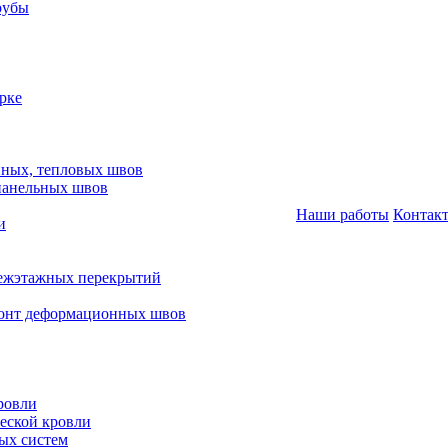
рубы
рке
нных, тепловых швов
панельных швов
Наши работы
Контак
и
межэтажных перекрытий
монт деформационных швов
ровли
еской кровли
ых систем