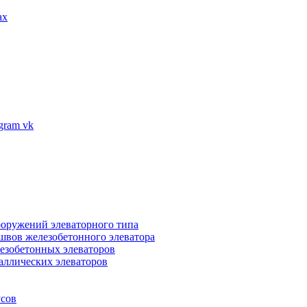
ax
vk
ооружений элеваторного типа
швов железобетонного элеватора
езобетонных элеваторов
аллических элеваторов
усов