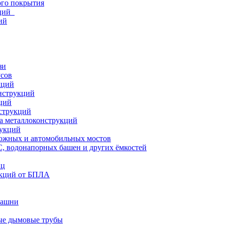
ого покрытия
кций
ий
зи
усов
кций
нструкций
ций
струкций
а металлоконструкций
рукций
ожных и автомобильных мостов
, водонапорных башен и других ёмкостей
иц
кций от БПЛА
башни
ые дымовые трубы