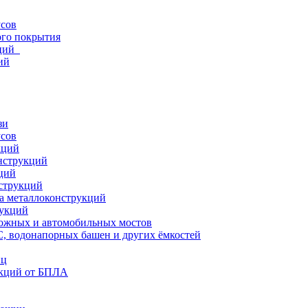
усов
ого покрытия
кций
ий
зи
усов
кций
нструкций
ций
струкций
а металлоконструкций
рукций
ожных и автомобильных мостов
, водонапорных башен и других ёмкостей
иц
кций от БПЛА