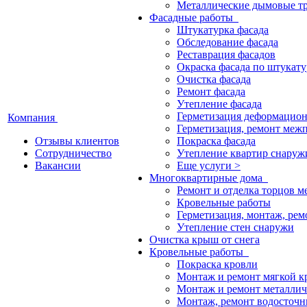
Металлические дымовые т
Фасадные работы
Штукатурка фасада
Обследование фасада
Реставрация фасадов
Окраска фасада по штукату
Очистка фасада
Ремонт фасада
Утепление фасада
Герметизация деформацио
Компания
Герметизация, ремонт меж
Отзывы клиентов
Покраска фасада
Сотрудничество
Утепление квартир снаруж
Вакансии
Еще услуги >
Многоквартирные дома
Ремонт и отделка торцов 
Кровельные работы
Герметизация, монтаж, ре
Утепление стен снаружи
Очистка крыш от снега
Кровельные работы
Покраска кровли
Монтаж и ремонт мягкой к
Монтаж и ремонт металлич
Монтаж, ремонт водосточн