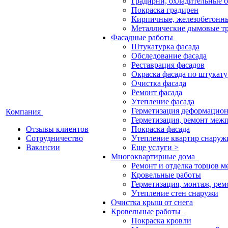
Градирни, охладительные 
Покраска градирен
Кирпичные, железобетонн
Металлические дымовые т
Фасадные работы
Штукатурка фасада
Обследование фасада
Реставрация фасадов
Окраска фасада по штукату
Очистка фасада
Ремонт фасада
Утепление фасада
Герметизация деформацио
Компания
Герметизация, ремонт меж
Отзывы клиентов
Покраска фасада
Сотрудничество
Утепление квартир снаруж
Вакансии
Еще услуги >
Многоквартирные дома
Ремонт и отделка торцов 
Кровельные работы
Герметизация, монтаж, ре
Утепление стен снаружи
Очистка крыш от снега
Кровельные работы
Покраска кровли