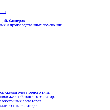
трин
ций, баннеров
ных и производственных помещений
ооружений элеваторного типа
швов железобетонного элеватора
езобетонных элеваторов
аллических элеваторов