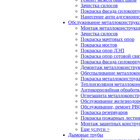
Зачистка силосов
Покраска фасада силокорп
Нанесение анти адгезионн
Обслуживание металлоконстру
Монтаж металлоконструкц
Зачистка силосов
Покраска мачтовых опор
Покраска мостов
Покраска опор ЛЭП
Покраска опор сотовой свя
Покраска фасада силокорп
Демонтаж металлоконстру
Обеспыливание металлоко
Покраска металлоконструк
Теплоизоляция металлокон
Антикоррозийная обработк
Огнезащита металлоконст
Обслуживание железнодор
Обслуживание, ремонт РВС
Покраска резервуаров
Покраска пожарных лестн
Монтаж защитных констру
Еще услуги >
Дымовые трубы