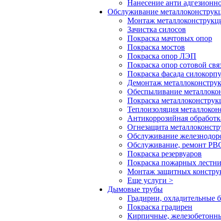
Нанесение анти адгезионн
Обслуживание металлоконстру
Монтаж металлоконструкц
Зачистка силосов
Покраска мачтовых опор
Покраска мостов
Покраска опор ЛЭП
Покраска опор сотовой свя
Покраска фасада силокорп
Демонтаж металлоконстру
Обеспыливание металлоко
Покраска металлоконструк
Теплоизоляция металлокон
Антикоррозийная обработк
Огнезащита металлоконст
Обслуживание железнодор
Обслуживание, ремонт РВС
Покраска резервуаров
Покраска пожарных лестн
Монтаж защитных констру
Еще услуги >
Дымовые трубы
Градирни, охладительные 
Покраска градирен
Кирпичные, железобетонн