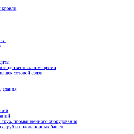
я кровли
ы
ьев
в
щиты
оизводственных помещений
вышек сотовой связи
у здания
кций
даний
 труб, промышленного оборудования
х труб и водонапорных башен