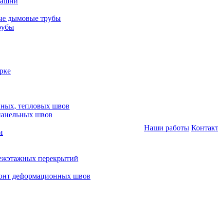
башни
ые дымовые трубы
рубы
рке
нных, тепловых швов
панельных швов
Наши работы
Контак
и
межэтажных перекрытий
монт деформационных швов