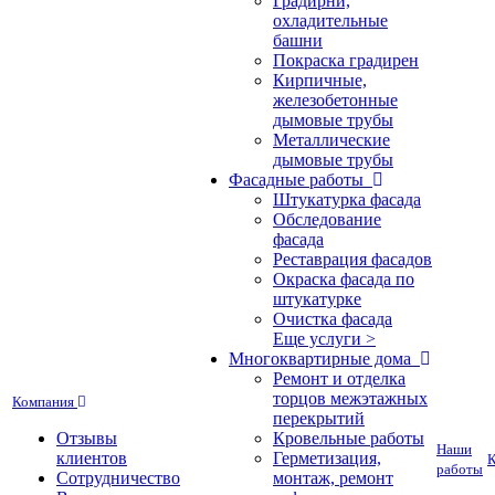
Градирни,
охладительные
башни
Покраска градирен
Кирпичные,
железобетонные
дымовые трубы
Металлические
дымовые трубы
Фасадные работы
Штукатурка фасада
Обследование
фасада
Реставрация фасадов
Окраска фасада по
штукатурке
Очистка фасада
Еще услуги >
Многоквартирные дома
Ремонт и отделка
торцов межэтажных
Компания
перекрытий
Отзывы
Кровельные работы
Наши
клиентов
Герметизация,
К
работы
Сотрудничество
монтаж, ремонт