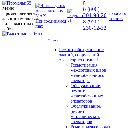
Меню
8 (800)
Промышленный
Заказать
201-90-26
альпинизм любые
звонок
vk
8 (920)
виды высотных
max
230-12-32
работ
Услуги
Ремонт, обслуживание
зданий, сооружений
элеваторного типа
Герметизация
межсоговых швов
железобетонного
элеватора
Обслуживание,
ремонт
железобетонных
элеваторов
Обслуживание,
ремонт
металлических
элеваторов
Ремонт межсоговых