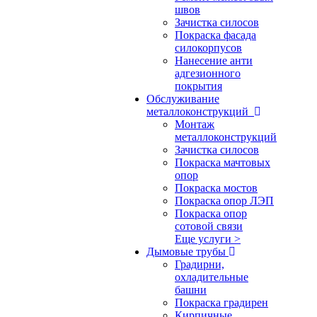
швов
Зачистка силосов
Покраска фасада
силокорпусов
Нанесение анти
адгезионного
покрытия
Обслуживание
металлоконструкций
Монтаж
металлоконструкций
Зачистка силосов
Покраска мачтовых
опор
Покраска мостов
Покраска опор ЛЭП
Покраска опор
сотовой связи
Еще услуги >
Дымовые трубы
Градирни,
охладительные
башни
Покраска градирен
Кирпичные,