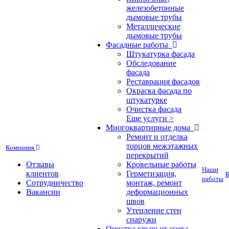
железобетонные
дымовые трубы
Металлические
дымовые трубы
Фасадные работы
Штукатурка фасада
Обследование
фасада
Реставрация фасадов
Окраска фасада по
штукатурке
Очистка фасада
Еще услуги >
Многоквартирные дома
Ремонт и отделка
торцов межэтажных
Компания
перекрытий
Отзывы
Кровельные работы
Наши
клиентов
Герметизация,
К
работы
Сотрудничество
монтаж, ремонт
Вакансии
деформационных
швов
Утепление стен
снаружи
Очистка крыш от снега