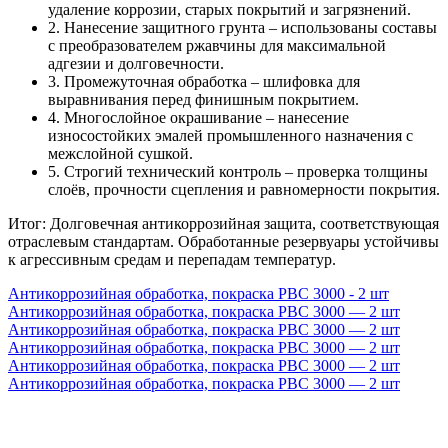
удаление коррозии, старых покрытий и загрязнений.
2. Нанесение защитного грунта – использованы составы
с преобразователем ржавчины для максимальной
адгезии и долговечности.
3. Промежуточная обработка – шлифовка для
выравнивания перед финишным покрытием.
4. Многослойное окрашивание – нанесение
износостойких эмалей промышленного назначения с
межслойной сушкой.
5. Строгий технический контроль – проверка толщины
слоёв, прочности сцепления и равномерности покрытия.
Итог: Долговечная антикоррозийная защита, соответствующая
отраслевым стандартам. Обработанные резервуары устойчивы
к агрессивным средам и перепадам температур.
Антикоррозийная обработка, покраска PBC 3000 - 2 шт
Антикоррозийная обработка, покраска РВС 3000 — 2 шт
Антикоррозийная обработка, покраска РВС 3000 — 2 шт
Антикоррозийная обработка, покраска РВС 3000 — 2 шт
Антикоррозийная обработка, покраска РВС 3000 — 2 шт
Антикоррозийная обработка, покраска РВС 3000 — 2 шт