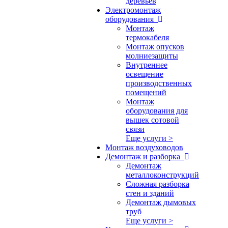
деревьев
Электромонтаж
оборудования
Монтаж
термокабеля
Монтаж опусков
молниезащиты
Внутреннее
освещение
производственных
помещений
Монтаж
оборудования для
вышек сотовой
связи
Еще услуги >
Монтаж воздуховодов
Демонтаж и разборка
Демонтаж
металлоконструкций
Сложная разборка
стен и зданий
Демонтаж дымовых
труб
Еще услуги >