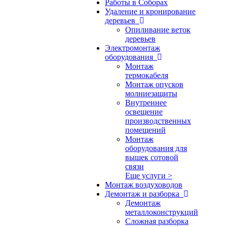
Работы в Соборах
Удаление и кронирование
деревьев
Опиливание веток
деревьев
Электромонтаж
оборудования
Монтаж
термокабеля
Монтаж опусков
молниезащиты
Внутреннее
освещение
производственных
помещений
Монтаж
оборудования для
вышек сотовой
связи
Еще услуги >
Монтаж воздуховодов
Демонтаж и разборка
Демонтаж
металлоконструкций
Сложная разборка