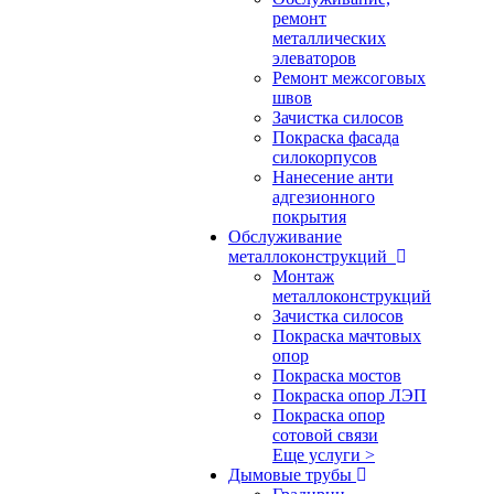
ремонт
металлических
элеваторов
Ремонт межсоговых
швов
Зачистка силосов
Покраска фасада
силокорпусов
Нанесение анти
адгезионного
покрытия
Обслуживание
металлоконструкций
Монтаж
металлоконструкций
Зачистка силосов
Покраска мачтовых
опор
Покраска мостов
Покраска опор ЛЭП
Покраска опор
сотовой связи
Еще услуги >
Дымовые трубы