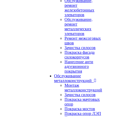
Обслуживание,
ремонт
железобетонных
элеваторов
Обслуживание,
ремонт
металлических
элеваторов
Ремонт межсоговых
швов
Зачистка силосов
Покраска фасада
силокорпусов
Нанесение анти
адгезионного
покрытия
Обслуживание
металлоконструкций
Монтаж
металлоконструкций
Зачистка силосов
Покраска мачтовых
опор
Покраска мостов
Покраска опор ЛЭП