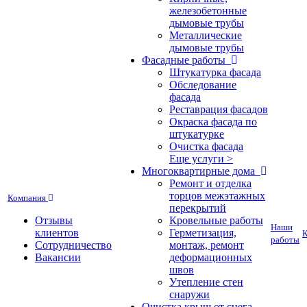
железобетонные
дымовые трубы
Металлические
дымовые трубы
Фасадные работы
Штукатурка фасада
Обследование
фасада
Реставрация фасадов
Окраска фасада по
штукатурке
Очистка фасада
Еще услуги >
Многоквартирные дома
Ремонт и отделка
торцов межэтажных
Компания
перекрытий
Отзывы
Кровельные работы
Наши
клиентов
Герметизация,
К
работы
Сотрудничество
монтаж, ремонт
Вакансии
деформационных
швов
Утепление стен
снаружи
Очистка крыш от снега