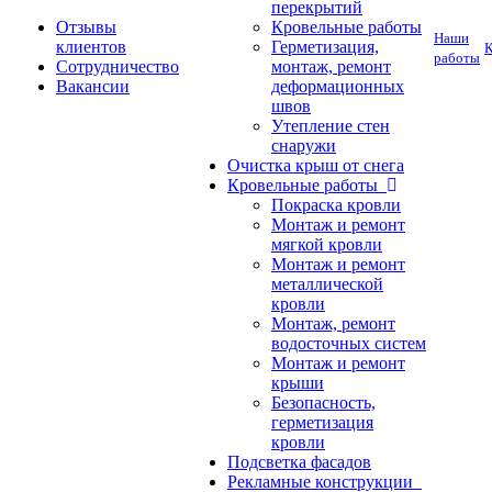
перекрытий
Отзывы
Кровельные работы
Наши
клиентов
Герметизация,
К
работы
Сотрудничество
монтаж, ремонт
Вакансии
деформационных
швов
Утепление стен
снаружи
Очистка крыш от снега
Кровельные работы
Покраска кровли
Монтаж и ремонт
мягкой кровли
Монтаж и ремонт
металлической
кровли
Монтаж, ремонт
водосточных систем
Монтаж и ремонт
крыши
Безопасность,
герметизация
кровли
Подсветка фасадов
Рекламные конструкции