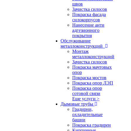
швов
Зачистка силосов
Покраска фасада
силокорпусов
Нанесение анти
адгезионного
покрытия
Обслуживание
металлоконструкций
Монтаж
металлоконструкций
Зачистка силосов
Покраска мачтовых
опор
Покраска мостов
Покраска опор ЛЭП
Покраска опор
сотовой связи
Еще услуги >
Дымовые трубы
Градирни,
охладительные
башни
Покраска градирен
Кирпичные,