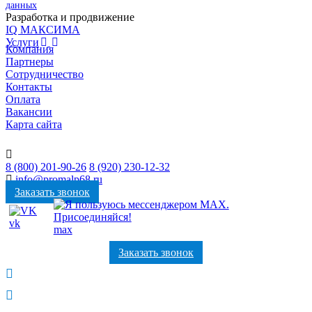
данных
Разработка и продвижение
IQ МАКСИМА
Услуги
Компания
Партнеры
Сотрудничество
Контакты
Оплата
Вакансии
Карта сайта
8 (800) 201-90-26
8 (920) 230-12-32
info@promalp68.ru
Заказать звонок
vk
max
Заказать звонок
Пн. – Пт.: с 9:00 до 18:00
г. Тамбов, ул. Фабричная, д 6К