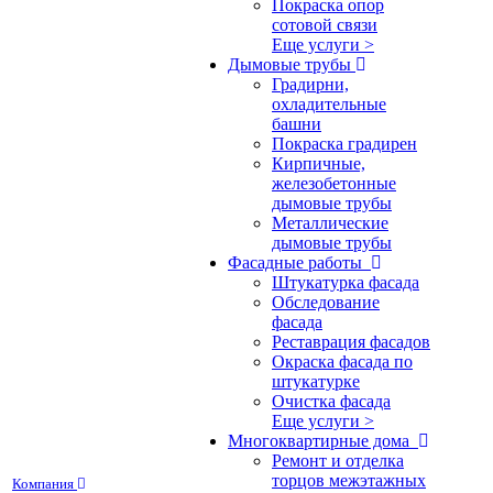
Покраска опор
сотовой связи
Еще услуги >
Дымовые трубы
Градирни,
охладительные
башни
Покраска градирен
Кирпичные,
железобетонные
дымовые трубы
Металлические
дымовые трубы
Фасадные работы
Штукатурка фасада
Обследование
фасада
Реставрация фасадов
Окраска фасада по
штукатурке
Очистка фасада
Еще услуги >
Многоквартирные дома
Ремонт и отделка
торцов межэтажных
Компания