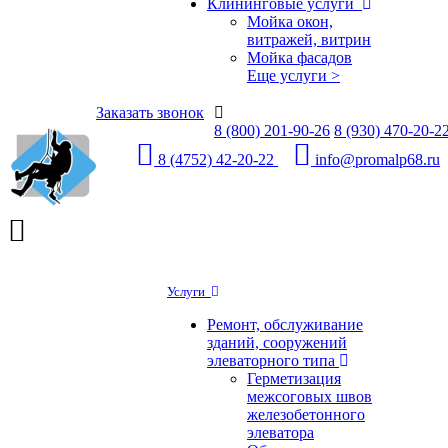
Клининговые услуги
Мойка окон,
витражей, витрин
Мойка фасадов
Еще услуги >
Заказать звонок
8 (800) 201-90-26
8 (930) 470-20-2
8 (4752) 42-20-22
info@promalp68.ru
Услуги
Ремонт, обслуживание
зданий, сооружений
элеваторного типа
Герметизация
межсоговых швов
железобетонного
элеватора