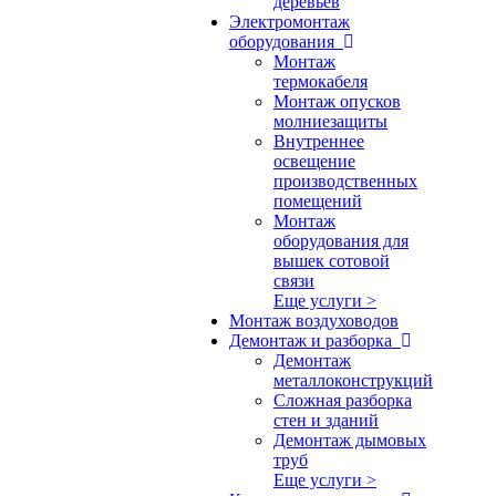
деревьев
Электромонтаж
оборудования
Монтаж
термокабеля
Монтаж опусков
молниезащиты
Внутреннее
освещение
производственных
помещений
Монтаж
оборудования для
вышек сотовой
связи
Еще услуги >
Монтаж воздуховодов
Демонтаж и разборка
Демонтаж
металлоконструкций
Сложная разборка
стен и зданий
Демонтаж дымовых
труб
Еще услуги >