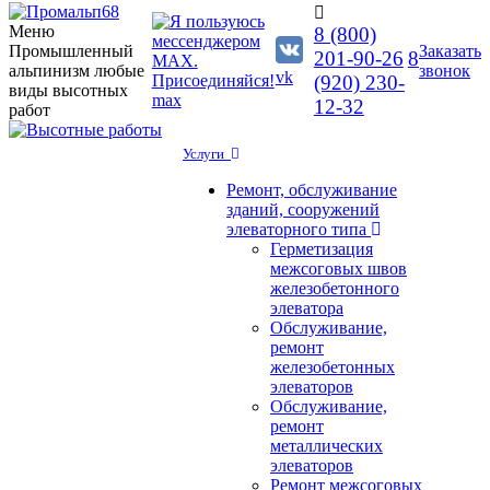
Меню
8 (800)
Промышленный
Заказать
201-90-26
8
альпинизм любые
звонок
vk
(920) 230-
виды высотных
max
12-32
работ
Услуги
Ремонт, обслуживание
зданий, сооружений
элеваторного типа
Герметизация
межсоговых швов
железобетонного
элеватора
Обслуживание,
ремонт
железобетонных
элеваторов
Обслуживание,
ремонт
металлических
элеваторов
Ремонт межсоговых