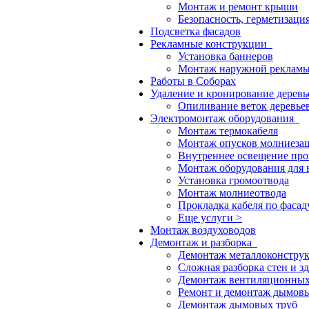
Монтаж и ремонт крыши
Безопасность, герметизаци
Подсветка фасадов
Рекламные конструкции
Установка баннеров
Монтаж наружной реклам
Работы в Соборах
Удаление и кронирование дерев
Опиливание веток деревье
Электромонтаж оборудования
Монтаж термокабеля
Монтаж опусков молниеза
Внутреннее освещение пр
Монтаж оборудования для 
Установка громоотвода
Монтаж молниеотвода
Прокладка кабеля по фасад
Еще услуги >
Монтаж воздуховодов
Демонтаж и разборка
Демонтаж металлоконстру
Сложная разборка стен и з
Демонтаж вентиляционных
Ремонт и демонтаж дымовы
Демонтаж дымовых труб