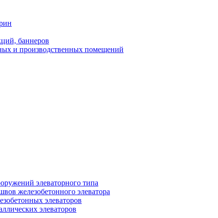
трин
ций, баннеров
ных и производственных помещений
ооружений элеваторного типа
швов железобетонного элеватора
езобетонных элеваторов
аллических элеваторов