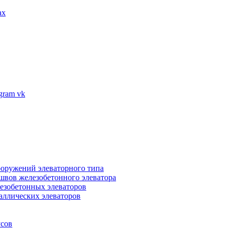
ax
vk
ооружений элеваторного типа
швов железобетонного элеватора
езобетонных элеваторов
аллических элеваторов
усов