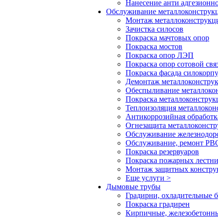
Нанесение анти адгезионн
Обслуживание металлоконстру
Монтаж металлоконструкц
Зачистка силосов
Покраска мачтовых опор
Покраска мостов
Покраска опор ЛЭП
Покраска опор сотовой свя
Покраска фасада силокорп
Демонтаж металлоконстру
Обеспыливание металлоко
Покраска металлоконструк
Теплоизоляция металлокон
Антикоррозийная обработк
Огнезащита металлоконст
Обслуживание железнодор
Обслуживание, ремонт РВС
Покраска резервуаров
Покраска пожарных лестн
Монтаж защитных констру
Еще услуги >
Дымовые трубы
Градирни, охладительные 
Покраска градирен
Кирпичные, железобетонн