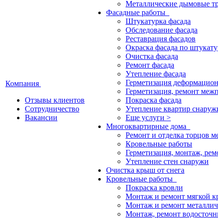
Металлические дымовые т
Фасадные работы
Штукатурка фасада
Обследование фасада
Реставрация фасадов
Окраска фасада по штукату
Очистка фасада
Ремонт фасада
Утепление фасада
Герметизация деформацио
Компания
Герметизация, ремонт меж
Отзывы клиентов
Покраска фасада
Сотрудничество
Утепление квартир снаруж
Вакансии
Еще услуги >
Многоквартирные дома
Ремонт и отделка торцов 
Кровельные работы
Герметизация, монтаж, ре
Утепление стен снаружи
Очистка крыш от снега
Кровельные работы
Покраска кровли
Монтаж и ремонт мягкой к
Монтаж и ремонт металлич
Монтаж, ремонт водосточн