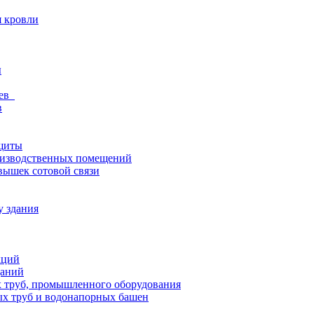
я кровли
ы
ьев
в
щиты
оизводственных помещений
вышек сотовой связи
у здания
кций
даний
 труб, промышленного оборудования
х труб и водонапорных башен