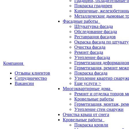
Градирни, охладительные 
Покраска градирен
Кирпичные, железобетонн
Металлические дымовые т
Фасадные работы
Штукатурка фасада
Обследование фасада
Реставрация фасадов
Окраска фасада по штукату
Очистка фасада
Ремонт фасада
Утепление фасада
Герметизация деформацио
Компания
Герметизация, ремонт меж
Отзывы клиентов
Покраска фасада
Сотрудничество
Утепление квартир снаруж
Вакансии
Еще услуги >
Многоквартирные дома
Ремонт и отделка торцов 
Кровельные работы
Герметизация, монтаж, ре
Утепление стен снаружи
Очистка крыш от снега
Кровельные работы
Покраска кровли