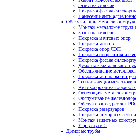
Зачистка силосов
Покраска фасада силокорп
Нанесение анти адгезионн
Обслуживание металлоконстру
Монтаж металлоконструкц
Зачистка силосов
Покраска мачтовых опор
Покраска мостов
Покраска опор ЛЭП
Покраска опор сотовой свя
Покраска фасада силокорп
Демонтаж металлоконстру
Обеспыливание металлоко
Покраска металлоконструк
Теплоизоляция металлокон
Антикоррозийная обработк
Огнезащита металлоконст
Обслуживание железнодор
Обслуживание, ремонт РВС
Покраска резервуаров
Покраска пожарных лестн
Монтаж защитных констру
Еще услуги >
Дымовые трубы