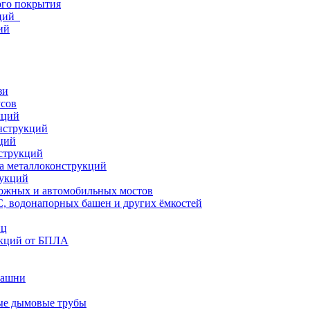
ого покрытия
кций
ий
зи
усов
кций
нструкций
ций
струкций
а металлоконструкций
рукций
ожных и автомобильных мостов
, водонапорных башен и других ёмкостей
иц
кций от БПЛА
башни
ые дымовые трубы