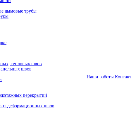
башни
ые дымовые трубы
рубы
рке
нных, тепловых швов
панельных швов
Наши работы
Контак
и
межэтажных перекрытий
монт деформационных швов