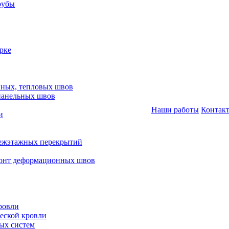
рубы
рке
нных, тепловых швов
панельных швов
Наши работы
Контак
и
межэтажных перекрытий
монт деформационных швов
ровли
еской кровли
ых систем