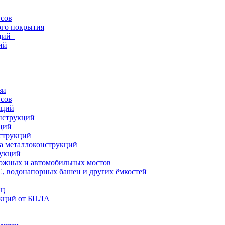
усов
ого покрытия
кций
ий
зи
усов
кций
нструкций
ций
струкций
а металлоконструкций
рукций
ожных и автомобильных мостов
, водонапорных башен и других ёмкостей
иц
кций от БПЛА