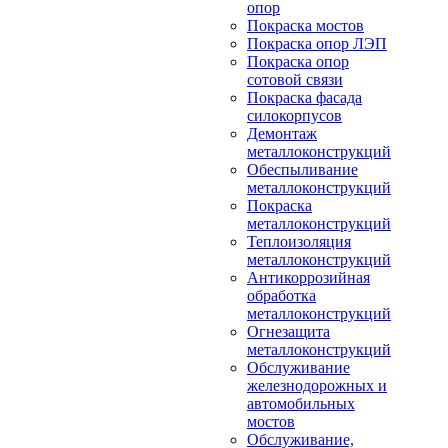
опор
Покраска мостов
Покраска опор ЛЭП
Покраска опор
сотовой связи
Покраска фасада
силокорпусов
Демонтаж
металлоконструкций
Обеспыливание
металлоконструкций
Покраска
металлоконструкций
Теплоизоляция
металлоконструкций
Антикоррозийная
обработка
металлоконструкций
Огнезащита
металлоконструкций
Обслуживание
железнодорожных и
автомобильных
мостов
Обслуживание,