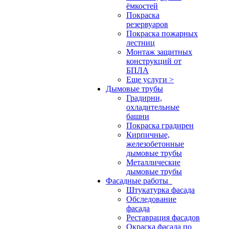
ёмкостей
Покраска
резервуаров
Покраска пожарных
лестниц
Монтаж защитных
конструкций от
БПЛА
Еще услуги >
Дымовые трубы
Градирни,
охладительные
башни
Покраска градирен
Кирпичные,
железобетонные
дымовые трубы
Металлические
дымовые трубы
Фасадные работы
Штукатурка фасада
Обследование
фасада
Реставрация фасадов
Окраска фасада по