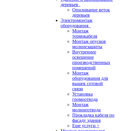
деревьев
Опиливание веток
деревьев
Электромонтаж
оборудования
Монтаж
термокабеля
Монтаж опусков
молниезащиты
Внутреннее
освещение
производственных
помещений
Монтаж
оборудования для
вышек сотовой
связи
Установка
громоотвода
Монтаж
молниеотвода
Прокладка кабеля по
фасаду здания
Еще услуги >
Монтаж воздуховодов