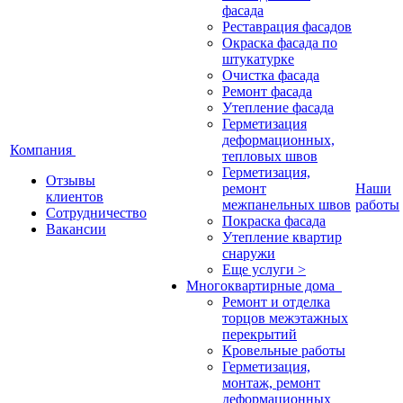
фасада
Реставрация фасадов
Окраска фасада по
штукатурке
Очистка фасада
Ремонт фасада
Утепление фасада
Герметизация
деформационных,
Компания
тепловых швов
Герметизация,
Отзывы
ремонт
Наши
клиентов
межпанельных швов
работы
Сотрудничество
Покраска фасада
Вакансии
Утепление квартир
снаружи
Еще услуги >
Многоквартирные дома
Ремонт и отделка
торцов межэтажных
перекрытий
Кровельные работы
Герметизация,
монтаж, ремонт
деформационных