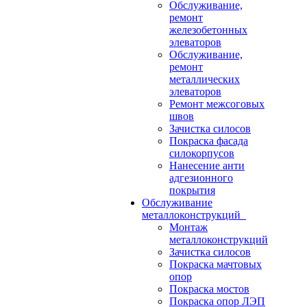
Обслуживание,
ремонт
железобетонных
элеваторов
Обслуживание,
ремонт
металлических
элеваторов
Ремонт межсоговых
швов
Зачистка силосов
Покраска фасада
силокорпусов
Нанесение анти
адгезионного
покрытия
Обслуживание
металлоконструкций
Монтаж
металлоконструкций
Зачистка силосов
Покраска мачтовых
опор
Покраска мостов
Покраска опор ЛЭП