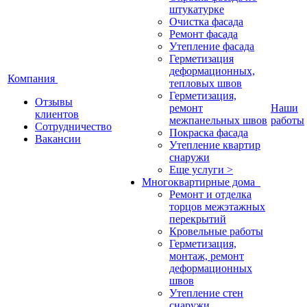
штукатурке
Очистка фасада
Ремонт фасада
Утепление фасада
Герметизация
деформационных,
Компания
тепловых швов
Герметизация,
Отзывы
ремонт
Наши
клиентов
межпанельных швов
работы
Сотрудничество
Покраска фасада
Вакансии
Утепление квартир
снаружи
Еще услуги >
Многоквартирные дома
Ремонт и отделка
торцов межэтажных
перекрытий
Кровельные работы
Герметизация,
монтаж, ремонт
деформационных
швов
Утепление стен
снаружи