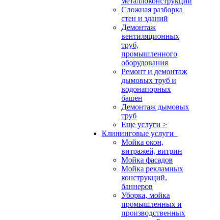
металлоконструкций
Сложная разборка
стен и зданий
Демонтаж
вентиляционных
труб,
промышленного
оборудования
Ремонт и демонтаж
дымовых труб и
водонапорных
башен
Демонтаж дымовых
труб
Еще услуги >
Клининговые услуги
Мойка окон,
витражей, витрин
Мойка фасадов
Мойка рекламных
конструкций,
баннеров
Уборка, мойка
промышленных и
производственных