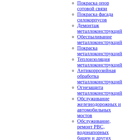
Покраска опор
сотовой связи
Покраска фасада
силокорпусов
Демонтаж
металлоконструкций
Обеспыливание
металлоконструкций
Покраска
металлоконструкций
Теплоизоляция
металлоконструкций
Антикоррозийная
обработка
металлоконструкций
Огнезащита
металлоконструкций
Обслуживание
железнодорожных и
автомобильных
мостов
Обслуживание,
ремонт РВС,
водонапорных
башен и других