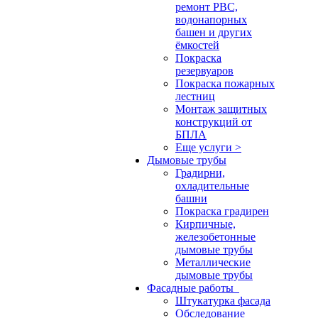
ремонт РВС,
водонапорных
башен и других
ёмкостей
Покраска
резервуаров
Покраска пожарных
лестниц
Монтаж защитных
конструкций от
БПЛА
Еще услуги >
Дымовые трубы
Градирни,
охладительные
башни
Покраска градирен
Кирпичные,
железобетонные
дымовые трубы
Металлические
дымовые трубы
Фасадные работы
Штукатурка фасада
Обследование