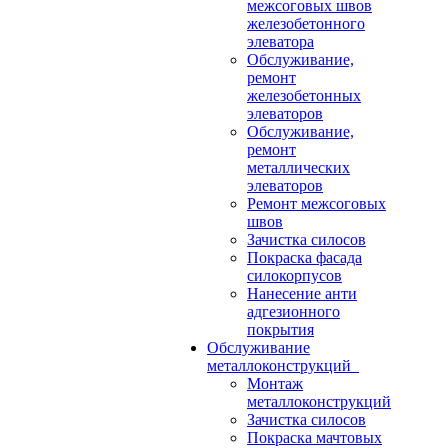
межсоговых швов
железобетонного
элеватора
Обслуживание,
ремонт
железобетонных
элеваторов
Обслуживание,
ремонт
металлических
элеваторов
Ремонт межсоговых
швов
Зачистка силосов
Покраска фасада
силокорпусов
Нанесение анти
адгезионного
покрытия
Обслуживание
металлоконструкций
Монтаж
металлоконструкций
Зачистка силосов
Покраска мачтовых