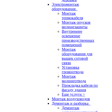
Электромонтаж
оборудования
Монтаж
термокабеля
Монтаж опусков
молниезащиты
Внутреннее
освещение
производственных
помещений
Монтаж
оборудования для
вышек сотовой
связи
Установка
громоотвода
Монтаж
молниеотвода
Прокладка кабеля по
фасаду здания
Еще услуги >
Монтаж воздуховодов
Демонтаж и разборка
Демонтаж