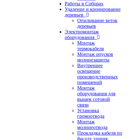
Работы в Соборах
Удаление и кронирование
деревьев
Опиливание веток
деревьев
Электромонтаж
оборудования
Монтаж
термокабеля
Монтаж опусков
молниезащиты
Внутреннее
освещение
производственных
помещений
Монтаж
оборудования для
вышек сотовой
связи
Установка
громоотвода
Монтаж
молниеотвода
Прокладка кабеля по
фасаду здания