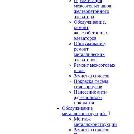
Герметизация
межсоговых швов
железобетонного
элеватора
Обслуживание,
ремонт
железобетонных
элеваторов
Обслуживание,
ремонт
металлических
элеваторов
Ремонт межсоговых
швов
Зачистка силосов
Покраска фасада
силокорпусов
Нанесение анти
адгезионного
покрытия
Обслуживание
металлоконструкций
Монтаж
металлоконструкций
Зачистка силосов