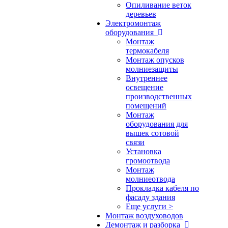
Опиливание веток
деревьев
Электромонтаж
оборудования
Монтаж
термокабеля
Монтаж опусков
молниезащиты
Внутреннее
освещение
производственных
помещений
Монтаж
оборудования для
вышек сотовой
связи
Установка
громоотвода
Монтаж
молниеотвода
Прокладка кабеля по
фасаду здания
Еще услуги >
Монтаж воздуховодов
Демонтаж и разборка