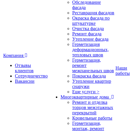
Обследование
фасада
Реставрация фасадов
Окраска фасада по
штукатурке
Очистка фасада
Ремонт фасада
Утепление фасада
Герметизация
деформационных,
тепловых швов
Компания
Герметизация,
Отзывы
ремонт
Наши
клиентов
межпанельных швов
работы
Сотрудничество
Покраска фасада
Вакансии
Утепление квартир
снаружи
Еще услуги >
Многоквартирные дома
Ремонт и отделка
торцов межэтажных
перекрытий
Кровельные работы
Герметизация,
монтаж, ремонт