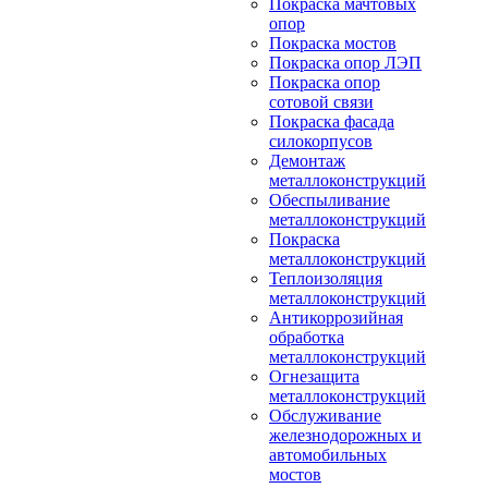
Покраска мачтовых
опор
Покраска мостов
Покраска опор ЛЭП
Покраска опор
сотовой связи
Покраска фасада
силокорпусов
Демонтаж
металлоконструкций
Обеспыливание
металлоконструкций
Покраска
металлоконструкций
Теплоизоляция
металлоконструкций
Антикоррозийная
обработка
металлоконструкций
Огнезащита
металлоконструкций
Обслуживание
железнодорожных и
автомобильных
мостов