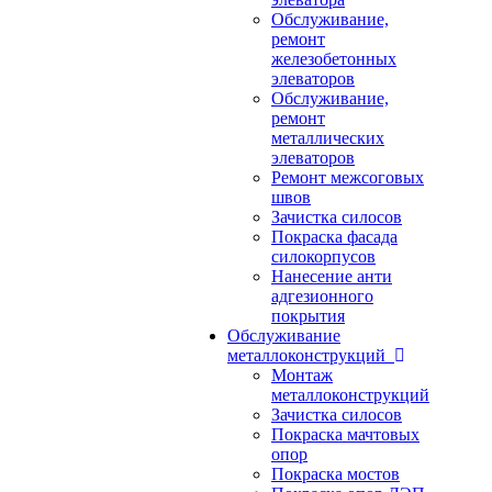
Обслуживание,
ремонт
железобетонных
элеваторов
Обслуживание,
ремонт
металлических
элеваторов
Ремонт межсоговых
швов
Зачистка силосов
Покраска фасада
силокорпусов
Нанесение анти
адгезионного
покрытия
Обслуживание
металлоконструкций
Монтаж
металлоконструкций
Зачистка силосов
Покраска мачтовых
опор
Покраска мостов