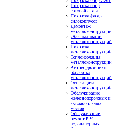
Покраска опор ЛЭП
Покраска опор
сотовой связи
Покраска фасада
силокорпусов
Демонтаж
металлоконструкций
Обеспыливание
металлоконструкций
Покраска
металлоконструкций
Теплоизоляция
металлоконструкций
Антикоррозийная
обработка
металлоконструкций
Огнезащита
металлоконструкций
Обслуживание
железнодорожных и
автомобильных
мостов
Обслуживание,
ремонт РВС,
водонапорных