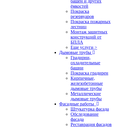
башен и других
ёмкостей
Покраска
резервуаров
Покраска пожарных
лестниц
Монтаж защитных
конструкций от
БПЛА
Еще услуги >
Дымовые трубы
Градирни,
охладительные
башни
Покраска градирен
Кирпичные,
железобетонные
дымовые трубы
Металлические
дымовые трубы
Фасадные работы
Штукатурка фасада
Обследование
фасада
Реставрация фасадов