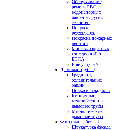
Обслуживание,
ремонт РВС,
водонапорных
башен и других
ёмкостей
Покраска
резервуаров
Покраска пожарных
лестниц
Монтаж защитных
конструкций от
БПЛА
Еще услуги >
Дымовые трубы
Градирни,
охладительные
башни
Покраска градирен
Кирпичные,
железобетонные
дымовые трубы
Металлические
дымовые трубы
Фасадные работы
Штукатурка фасада