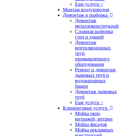
Еще услуги >
Монтаж воздуховодов
Демонтаж и разборка
Демонтаж
металлоконструкций
Сложная разборка
стен и зданий
Демонтаж
вентиляционных
труб,
промышленного
оборудования
Ремонт и демонтаж
дымовых труб и
водонапорных
башен
Демонтаж дымовых
труб
Еще услуги >
Клининговые услуги
Мойка окон,
витражей, витрин
Мойка фасадов
Мойка рекламных
конструкций,