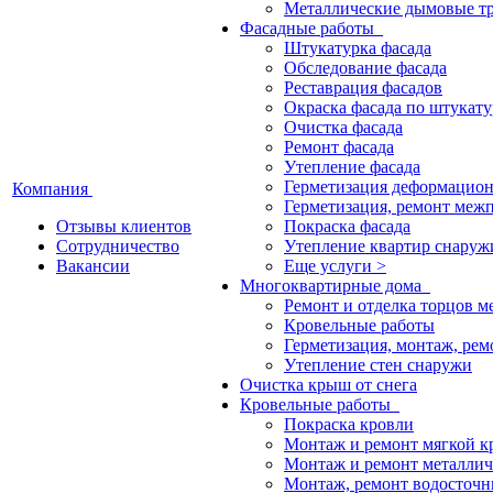
Металлические дымовые т
Фасадные работы
Штукатурка фасада
Обследование фасада
Реставрация фасадов
Окраска фасада по штукату
Очистка фасада
Ремонт фасада
Утепление фасада
Герметизация деформацио
Компания
Герметизация, ремонт меж
Отзывы клиентов
Покраска фасада
Сотрудничество
Утепление квартир снаруж
Вакансии
Еще услуги >
Многоквартирные дома
Ремонт и отделка торцов 
Кровельные работы
Герметизация, монтаж, ре
Утепление стен снаружи
Очистка крыш от снега
Кровельные работы
Покраска кровли
Монтаж и ремонт мягкой к
Монтаж и ремонт металлич
Монтаж, ремонт водосточн