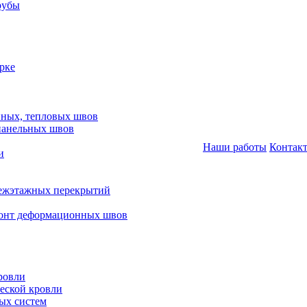
рубы
рке
нных, тепловых швов
панельных швов
Наши работы
Контак
и
межэтажных перекрытий
монт деформационных швов
ровли
еской кровли
ых систем