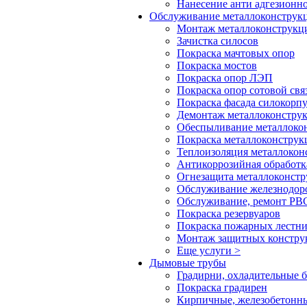
Нанесение анти адгезионн
Обслуживание металлоконстру
Монтаж металлоконструкц
Зачистка силосов
Покраска мачтовых опор
Покраска мостов
Покраска опор ЛЭП
Покраска опор сотовой свя
Покраска фасада силокорп
Демонтаж металлоконстру
Обеспыливание металлоко
Покраска металлоконструк
Теплоизоляция металлокон
Антикоррозийная обработк
Огнезащита металлоконст
Обслуживание железнодор
Обслуживание, ремонт РВС
Покраска резервуаров
Покраска пожарных лестн
Монтаж защитных констру
Еще услуги >
Дымовые трубы
Градирни, охладительные 
Покраска градирен
Кирпичные, железобетонн