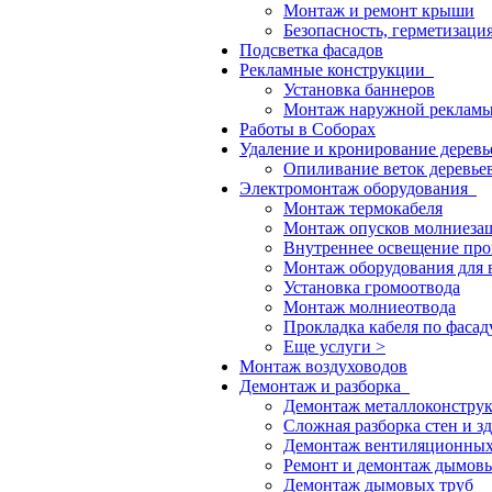
Монтаж и ремонт крыши
Безопасность, герметизаци
Подсветка фасадов
Рекламные конструкции
Установка баннеров
Монтаж наружной реклам
Работы в Соборах
Удаление и кронирование дерев
Опиливание веток деревье
Электромонтаж оборудования
Монтаж термокабеля
Монтаж опусков молниеза
Внутреннее освещение пр
Монтаж оборудования для 
Установка громоотвода
Монтаж молниеотвода
Прокладка кабеля по фасад
Еще услуги >
Монтаж воздуховодов
Демонтаж и разборка
Демонтаж металлоконстру
Сложная разборка стен и з
Демонтаж вентиляционных
Ремонт и демонтаж дымовы
Демонтаж дымовых труб