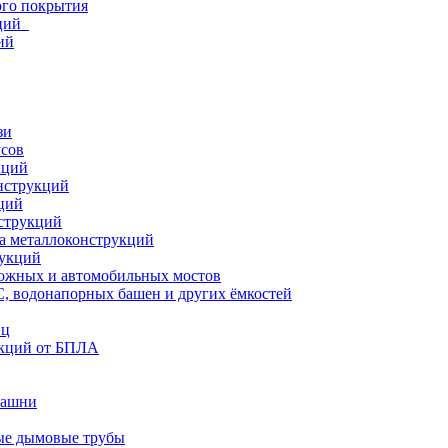
ого покрытия
кций
ий
зи
усов
кций
нструкций
ций
струкций
а металлоконструкций
рукций
ожных и автомобильных мостов
, водонапорных башен и других ёмкостей
иц
кций от БПЛА
башни
ые дымовые трубы