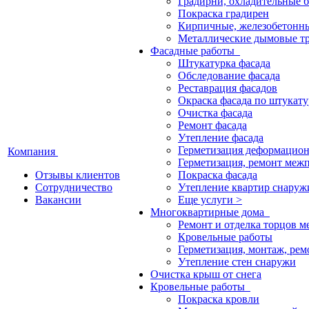
Градирни, охладительные 
Покраска градирен
Кирпичные, железобетонн
Металлические дымовые т
Фасадные работы
Штукатурка фасада
Обследование фасада
Реставрация фасадов
Окраска фасада по штукату
Очистка фасада
Ремонт фасада
Утепление фасада
Герметизация деформацио
Компания
Герметизация, ремонт меж
Отзывы клиентов
Покраска фасада
Сотрудничество
Утепление квартир снаруж
Вакансии
Еще услуги >
Многоквартирные дома
Ремонт и отделка торцов 
Кровельные работы
Герметизация, монтаж, ре
Утепление стен снаружи
Очистка крыш от снега
Кровельные работы
Покраска кровли