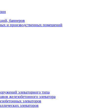
трин
ций, баннеров
ных и производственных помещений
ооружений элеваторного типа
швов железобетонного элеватора
езобетонных элеваторов
аллических элеваторов