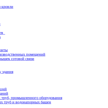
я кровли
ы
ьев
в
щиты
оизводственных помещений
вышек сотовой связи
у здания
кций
даний
 труб, промышленного оборудования
х труб и водонапорных башен