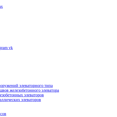
ax
vk
ооружений элеваторного типа
швов железобетонного элеватора
езобетонных элеваторов
аллических элеваторов
усов