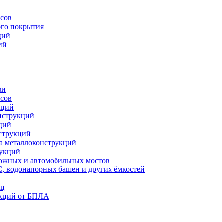
усов
ого покрытия
кций
ий
зи
усов
кций
нструкций
ций
струкций
а металлоконструкций
рукций
ожных и автомобильных мостов
, водонапорных башен и других ёмкостей
иц
кций от БПЛА