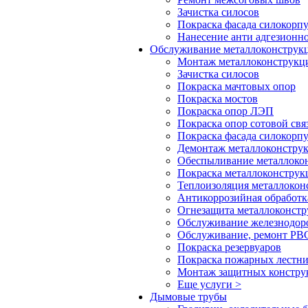
Зачистка силосов
Покраска фасада силокорп
Нанесение анти адгезионн
Обслуживание металлоконстру
Монтаж металлоконструкц
Зачистка силосов
Покраска мачтовых опор
Покраска мостов
Покраска опор ЛЭП
Покраска опор сотовой свя
Покраска фасада силокорп
Демонтаж металлоконстру
Обеспыливание металлоко
Покраска металлоконструк
Теплоизоляция металлокон
Антикоррозийная обработк
Огнезащита металлоконст
Обслуживание железнодор
Обслуживание, ремонт РВС
Покраска резервуаров
Покраска пожарных лестн
Монтаж защитных констру
Еще услуги >
Дымовые трубы