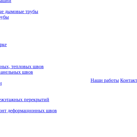
башни
ые дымовые трубы
рубы
рке
нных, тепловых швов
панельных швов
Наши работы
Контак
и
межэтажных перекрытий
монт деформационных швов