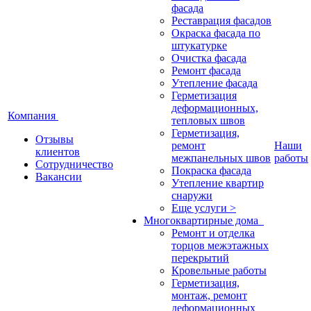
фасада
Реставрация фасадов
Окраска фасада по
штукатурке
Очистка фасада
Ремонт фасада
Утепление фасада
Герметизация
деформационных,
Компания
тепловых швов
Герметизация,
Отзывы
ремонт
Наши
клиентов
межпанельных швов
работы
Сотрудничество
Покраска фасада
Вакансии
Утепление квартир
снаружи
Еще услуги >
Многоквартирные дома
Ремонт и отделка
торцов межэтажных
перекрытий
Кровельные работы
Герметизация,
монтаж, ремонт
деформационных