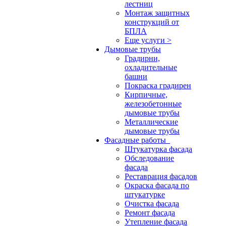
лестниц
Монтаж защитных
конструкций от
БПЛА
Еще услуги >
Дымовые трубы
Градирни,
охладительные
башни
Покраска градирен
Кирпичные,
железобетонные
дымовые трубы
Металлические
дымовые трубы
Фасадные работы
Штукатурка фасада
Обследование
фасада
Реставрация фасадов
Окраска фасада по
штукатурке
Очистка фасада
Ремонт фасада
Утепление фасада