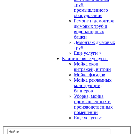
труб,
промышленного
оборудования
Ремонт и демонтаж
дымовых труб и
водонапорных
башен
Демонтаж дымовых
труб
Еще услуги >
Клининговые услуги
Мойка окон,
витражей, витрин
Мойка фасадов
Мойка рекламных
конструкций,
баннеров
Уборка, мойка
промышленных и
производственных
помещений
Еще услуги >