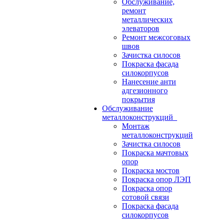
Обслуживание,
ремонт
металлических
элеваторов
Ремонт межсоговых
швов
Зачистка силосов
Покраска фасада
силокорпусов
Нанесение анти
адгезионного
покрытия
Обслуживание
металлоконструкций
Монтаж
металлоконструкций
Зачистка силосов
Покраска мачтовых
опор
Покраска мостов
Покраска опор ЛЭП
Покраска опор
сотовой связи
Покраска фасада
силокорпусов