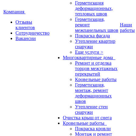
Герметизация
деформационных,
Компания
тепловых швов
Герметизация,
Отзывы
ремонт
Наши
клиентов
межпанельных швов
работы
Сотрудничество
Покраска фасада
Вакансии
Утепление квартир
снаружи
Еще услуги >
Многоквартирные дома
Ремонт и отделка
торцов межэтажных
перекрытий
Кровельные работы
Герметизация,
монтаж, ремонт
деформационных
швов
Утепление стен
снаружи
Очистка крыш от снега
Кровельные работы
Покраска кровли
Монтаж и ремонт