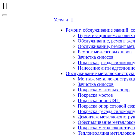
Услуги
Ремонт, обслуживание зданий, с
Герметизация межсоговых 
Обслуживание, ремонт жел
Обслуживание, ремонт мет
Ремонт межсоговых швов
Зачистка силосов
Покраска фасада силокорп
Нанесение анти адгезионн
Обслуживание металлоконстру
Монтаж металлоконструкц
Зачистка силосов
Покраска мачтовых опор
Покраска мостов
Покраска опор ЛЭП
Покраска опор сотовой свя
Покраска фасада силокорп
Демонтаж металлоконстру
Обеспыливание металлоко
Покраска металлоконструк
Теплоизоляция металлокон