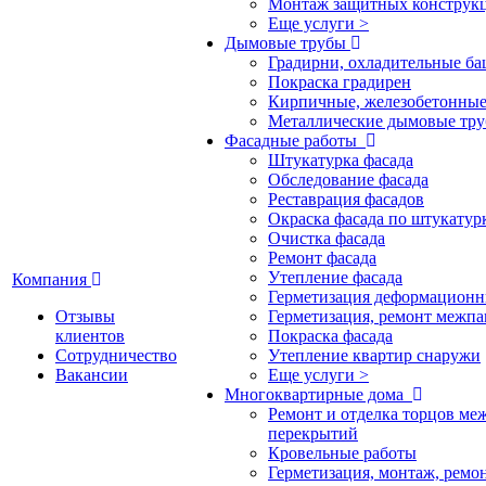
Монтаж защитных конструк
Еще услуги >
Дымовые трубы
Градирни, охладительные б
Покраска градирен
Кирпичные, железобетонны
Металлические дымовые тр
Фасадные работы
Штукатурка фасада
Обследование фасада
Реставрация фасадов
Окраска фасада по штукатур
Очистка фасада
Ремонт фасада
Утепление фасада
Компания
Герметизация деформационн
Отзывы
Герметизация, ремонт межп
клиентов
Покраска фасада
Сотрудничество
Утепление квартир снаружи
Вакансии
Еще услуги >
Многоквартирные дома
Ремонт и отделка торцов м
перекрытий
Кровельные работы
Герметизация, монтаж, ремо