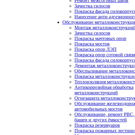
Ремонт межсоговых швов
Зачистка силосов
Покраска фасада силокорпус
Нанесение анти адгезионног
Обслуживание металлоконструк
Монтаж металлоконструкци
Зачистка силосов
Покраска мачтовых опор
Покраска мостов
Покраска опор ЛЭП
Покраска опор сотовой связ
Покраска фасада силокорпус
Демонтаж металлоконструк
Обеспыливание металлокон
Покраска металлоконструкц
Теплоизоляция металлоконс
Антикоррозийная обработка
металлоконструкций
Огнезащита металлоконстру
Обслуживание железнодоро
автомобильных мостов
Обслуживание, ремонт РВС,
башен и других ёмкостей
Покраска резервуаров
Покраска пожарных лестниц