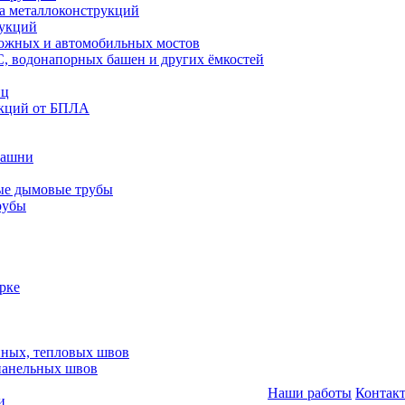
а металлоконструкций
рукций
ожных и автомобильных мостов
, водонапорных башен и других ёмкостей
иц
кций от БПЛА
башни
ые дымовые трубы
рубы
рке
нных, тепловых швов
панельных швов
Наши работы
Контак
и