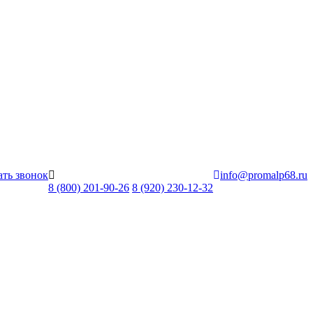
ать звонок
info@promalp68.ru
8 (800) 201-90-26
8 (920) 230-12-32