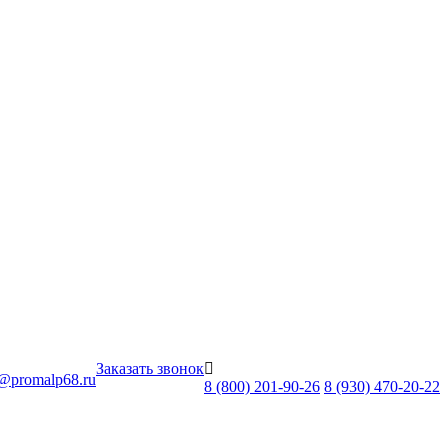
Заказать звонок
o@promalp68.ru
8 (800) 201-90-26
8 (930) 470-20-22