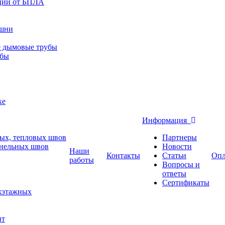
ций от БПЛА
ашни
е дымовые трубы
убы
ке
Информация
ых, тепловых швов
Партнеры
анельных швов
Новости
Наши
Контакты
Статьи
Опл
работы
Вопросы и
ответы
Сертификаты
ежэтажных
нт