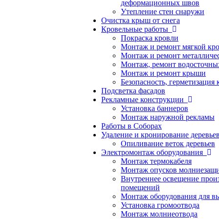
деформационных швов
Утепление стен снаружи
Очистка крыш от снега
Кровельные работы
Покраска кровли
Монтаж и ремонт мягкой кр
Монтаж и ремонт металличе
Монтаж, ремонт водосточны
Монтаж и ремонт крыши
Безопасность, герметизация 
Подсветка фасадов
Рекламные конструкции
Установка баннеров
Монтаж наружной рекламы
Работы в Соборах
Удаление и кронирование деревь
Опиливание веток деревьев
Электромонтаж оборудования
Монтаж термокабеля
Монтаж опусков молниезащ
Внутреннее освещение прои
помещений
Монтаж оборудования для вы
Установка громоотвода
Монтаж молниеотвода