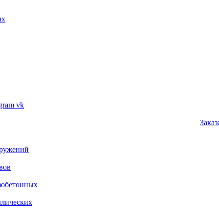
ax
vk
Заказ
оружений
вов
зобетонных
ллических