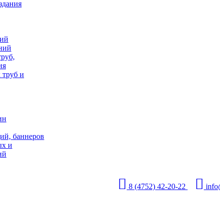
здания
ций
аний
руб,
ия
 труб и
ин
ий, баннеров
ых и
ий
8 (4752) 42-20-22
inf