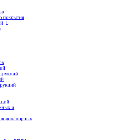
ов
о покрытия
ций
й
и
ов
ций
струкций
ий
трукций
кций
жных и
 водонапорных