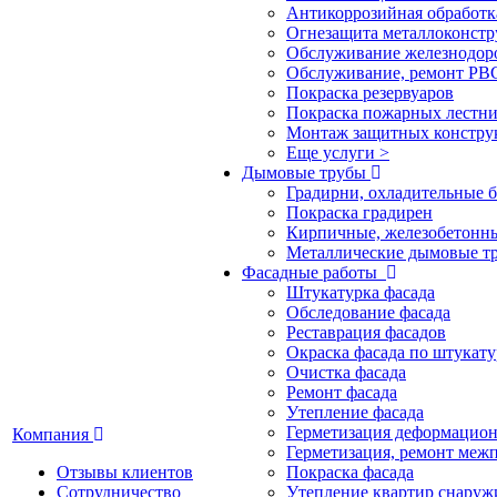
Антикоррозийная обработк
Огнезащита металлоконст
Обслуживание железнодор
Обслуживание, ремонт РВС
Покраска резервуаров
Покраска пожарных лестн
Монтаж защитных констру
Еще услуги >
Дымовые трубы
Градирни, охладительные 
Покраска градирен
Кирпичные, железобетонн
Металлические дымовые т
Фасадные работы
Штукатурка фасада
Обследование фасада
Реставрация фасадов
Окраска фасада по штукату
Очистка фасада
Ремонт фасада
Утепление фасада
Герметизация деформацио
Компания
Герметизация, ремонт меж
Отзывы клиентов
Покраска фасада
Сотрудничество
Утепление квартир снаруж