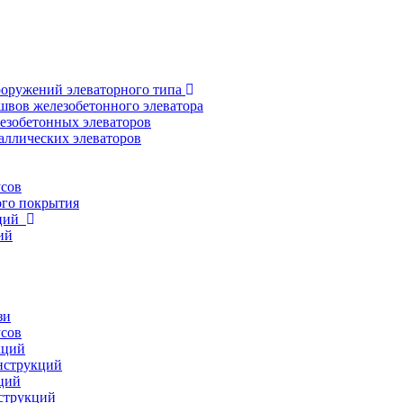
ооружений элеваторного типа
швов железобетонного элеватора
езобетонных элеваторов
аллических элеваторов
усов
ого покрытия
кций
ий
зи
усов
кций
нструкций
ций
струкций