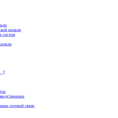
овли
ской кровли
х систем
кровли
ев
иты
зводственных
шек сотовой связи